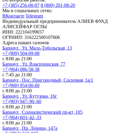
+7 (385) 256-00-07
8 (800) 201-08-20
Мы в социальных сетях:
ВКонтакте
Telegram
Индивидуальный предприниматель АЛИЕВ ФУАД
АЛИСЕЙФАР ОГЛЫ
ИНН: 222104199657
ОГРНИП: 316222500107606
Адреса наших салонов
Барнаул , Ул. Мало-Тобольская, 13
+7 (909) 504-09-08
с 8:00 до 21:00
Барнаул , Ул. Власихинская, 77
+7 (964) 086-58-38
с 7:45 до 21:00
Барнаул , Пос. Пригородный, Сосновая, 1а/1
+7 (960) 954-00-60
с 8:00 до 21:00
Барнаул , Ул. Кутузова, 16г
+7 (903) 947‒90‒60
с 8:00 до 21:00
Барнаул , Социалистический пр-кт, 105
+7 (964) 603‒42‒33
с 8:00 до 21:00
Барнаул , Пр. Ленина, 147а