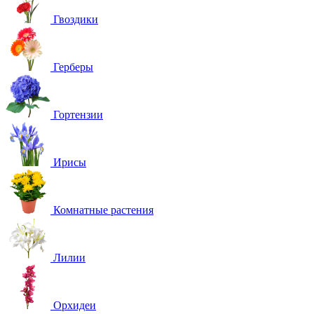
Гвоздики
Герберы
Гортензии
Ирисы
Комнатные растения
Лилии
Орхидеи