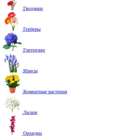
Гвоздики
Герберы
Гортензии
Ирисы
Комнатные растения
Лилии
Орхидеи