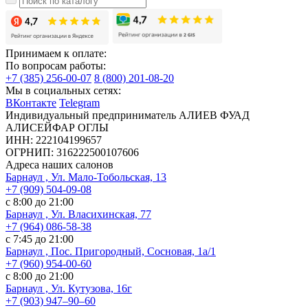
Принимаем к оплате:
По вопросам работы:
+7 (385) 256-00-07
8 (800) 201-08-20
Мы в социальных сетях:
ВКонтакте
Telegram
Индивидуальный предприниматель АЛИЕВ ФУАД
АЛИСЕЙФАР ОГЛЫ
ИНН: 222104199657
ОГРНИП: 316222500107606
Адреса наших салонов
Барнаул , Ул. Мало-Тобольская, 13
+7 (909) 504-09-08
с 8:00 до 21:00
Барнаул , Ул. Власихинская, 77
+7 (964) 086-58-38
с 7:45 до 21:00
Барнаул , Пос. Пригородный, Сосновая, 1а/1
+7 (960) 954-00-60
с 8:00 до 21:00
Барнаул , Ул. Кутузова, 16г
+7 (903) 947‒90‒60