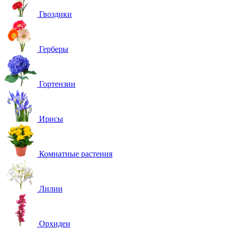
Гвоздики
Герберы
Гортензии
Ирисы
Комнатные растения
Лилии
Орхидеи