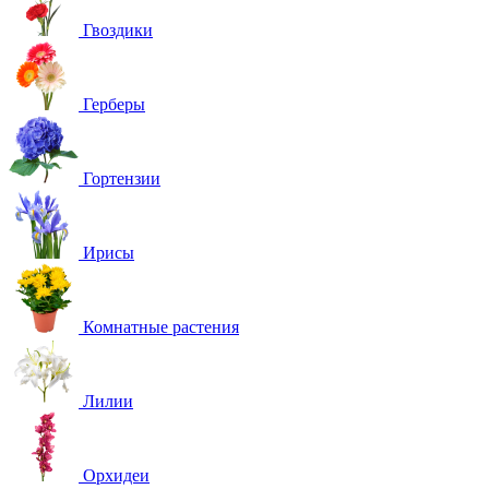
Гвоздики
Герберы
Гортензии
Ирисы
Комнатные растения
Лилии
Орхидеи