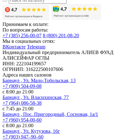
Принимаем к оплате:
По вопросам работы:
+7 (385) 256-00-07
8 (800) 201-08-20
Мы в социальных сетях:
ВКонтакте
Telegram
Индивидуальный предприниматель АЛИЕВ ФУАД
АЛИСЕЙФАР ОГЛЫ
ИНН: 222104199657
ОГРНИП: 316222500107606
Адреса наших салонов
Барнаул , Ул. Мало-Тобольская, 13
+7 (909) 504-09-08
с 8:00 до 21:00
Барнаул , Ул. Власихинская, 77
+7 (964) 086-58-38
с 7:45 до 21:00
Барнаул , Пос. Пригородный, Сосновая, 1а/1
+7 (960) 954-00-60
с 8:00 до 21:00
Барнаул , Ул. Кутузова, 16г
+7 (903) 947‒90‒60