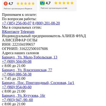
Принимаем к оплате:
По вопросам работы:
+7 (385) 256-00-07
8 (800) 201-08-20
Мы в социальных сетях:
ВКонтакте
Telegram
Индивидуальный предприниматель АЛИЕВ ФУАД
АЛИСЕЙФАР ОГЛЫ
ИНН: 222104199657
ОГРНИП: 316222500107606
Адреса наших салонов
Барнаул , Ул. Мало-Тобольская, 13
+7 (909) 504-09-08
с 8:00 до 21:00
Барнаул , Ул. Власихинская, 77
+7 (964) 086-58-38
с 7:45 до 21:00
Барнаул , Пос. Пригородный, Сосновая, 1а/1
+7 (960) 954-00-60
с 8:00 до 21:00
Барнаул , Ул. Кутузова, 16г
+7 (903) 947‒90‒60
с 8:00 до 21:00