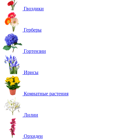
Гвоздики
Герберы
Гортензии
Ирисы
Комнатные растения
Лилии
Орхидеи