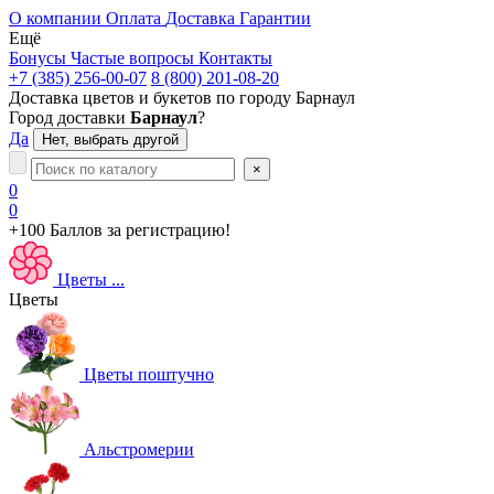
О компании
Оплата
Доставка
Гарантии
Ещё
Бонусы
Частые вопросы
Контакты
+7 (385) 256-00-07
8 (800) 201-08-20
Доставка цветов и букетов по городу
Барнаул
Город доставки
Барнаул
?
Да
Нет, выбрать другой
×
0
0
+100 Баллов
за регистрацию!
Цветы
...
Цветы
Цветы поштучно
Альстромерии