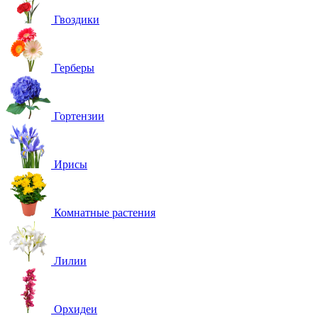
Гвоздики
Герберы
Гортензии
Ирисы
Комнатные растения
Лилии
Орхидеи