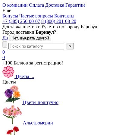
О компании
Оплата
Доставка
Гарантии
Ещё
Бонусы
Частые вопросы
Контакты
+7 (385) 256-00-07
8 (800) 201-08-20
Доставка цветов и букетов по городу
Барнаул
Город доставки
Барнаул
?
Да
Нет, выбрать другой
×
0
0
+100 Баллов
за регистрацию!
Цветы
...
Цветы
Цветы поштучно
Альстромерии