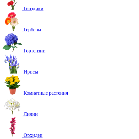
Гвоздики
Герберы
Гортензии
Ирисы
Комнатные растения
Лилии
Орхидеи