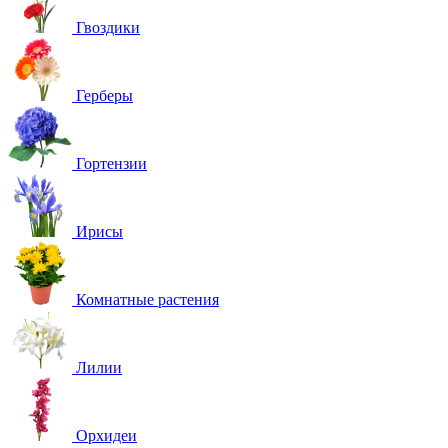
Гвоздики
Герберы
Гортензии
Ирисы
Комнатные растения
Лилии
Орхидеи