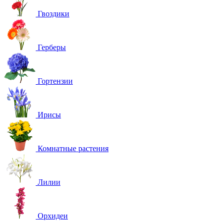
Гвоздики
Герберы
Гортензии
Ирисы
Комнатные растения
Лилии
Орхидеи