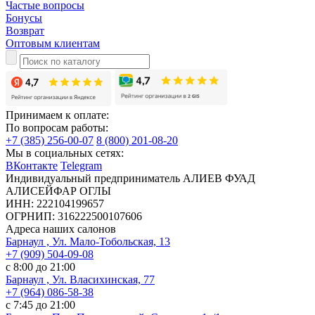
Частые вопросы
Бонусы
Возврат
Оптовым клиентам
Принимаем к оплате:
По вопросам работы:
+7 (385) 256-00-07
8 (800) 201-08-20
Мы в социальных сетях:
ВКонтакте
Telegram
Индивидуальный предприниматель АЛИЕВ ФУАД
АЛИСЕЙФАР ОГЛЫ
ИНН: 222104199657
ОГРНИП: 316222500107606
Адреса наших салонов
Барнаул , Ул. Мало-Тобольская, 13
+7 (909) 504-09-08
с 8:00 до 21:00
Барнаул , Ул. Власихинская, 77
+7 (964) 086-58-38
с 7:45 до 21:00