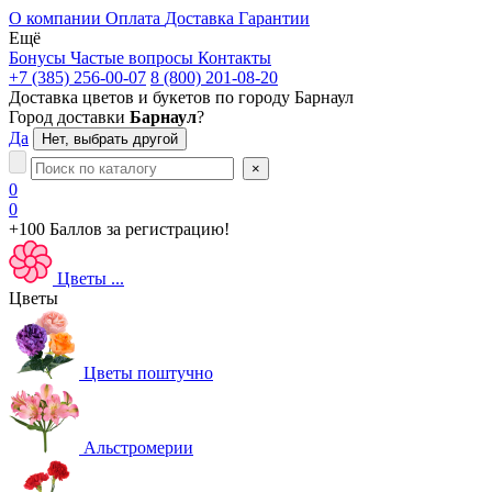
О компании
Оплата
Доставка
Гарантии
Ещё
Бонусы
Частые вопросы
Контакты
+7 (385) 256-00-07
8 (800) 201-08-20
Доставка цветов и букетов по городу
Барнаул
Город доставки
Барнаул
?
Да
Нет, выбрать другой
×
0
0
+100 Баллов
за регистрацию!
Цветы
...
Цветы
Цветы поштучно
Альстромерии