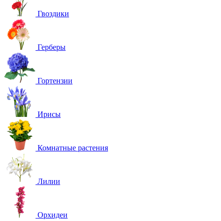
Гвоздики
Герберы
Гортензии
Ирисы
Комнатные растения
Лилии
Орхидеи