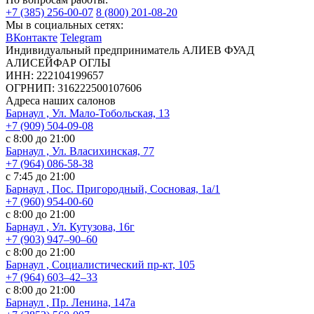
+7 (385) 256-00-07
8 (800) 201-08-20
Мы в социальных сетях:
ВКонтакте
Telegram
Индивидуальный предприниматель АЛИЕВ ФУАД
АЛИСЕЙФАР ОГЛЫ
ИНН: 222104199657
ОГРНИП: 316222500107606
Адреса наших салонов
Барнаул , Ул. Мало-Тобольская, 13
+7 (909) 504-09-08
с 8:00 до 21:00
Барнаул , Ул. Власихинская, 77
+7 (964) 086-58-38
с 7:45 до 21:00
Барнаул , Пос. Пригородный, Сосновая, 1а/1
+7 (960) 954-00-60
с 8:00 до 21:00
Барнаул , Ул. Кутузова, 16г
+7 (903) 947‒90‒60
с 8:00 до 21:00
Барнаул , Социалистический пр-кт, 105
+7 (964) 603‒42‒33
с 8:00 до 21:00
Барнаул , Пр. Ленина, 147а