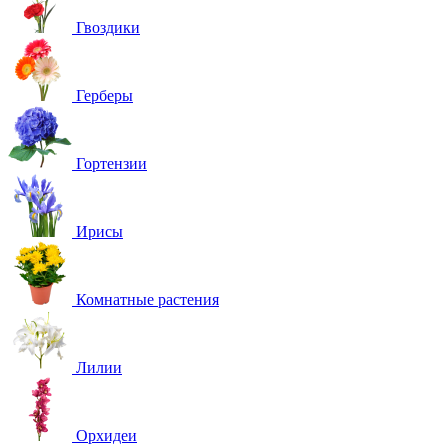
Гвоздики
Герберы
Гортензии
Ирисы
Комнатные растения
Лилии
Орхидеи