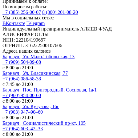
Принимаем к оплате:
По вопросам работы:
+7 (385) 256-00-07
8 (800) 201-08-20
Мы в социальных сетях:
ВКонтакте
Telegram
Индивидуальный предприниматель АЛИЕВ ФУАД
АЛИСЕЙФАР ОГЛЫ
ИНН: 222104199657
ОГРНИП: 316222500107606
Адреса наших салонов
Барнаул , Ул. Мало-Тобольская, 13
+7 (909) 504-09-08
с 8:00 до 21:00
Барнаул , Ул. Власихинская, 77
+7 (964) 086-58-38
с 7:45 до 21:00
Барнаул , Пос. Пригородный, Сосновая, 1а/1
+7 (960) 954-00-60
с 8:00 до 21:00
Барнаул , Ул. Кутузова, 16г
+7 (903) 947‒90‒60
с 8:00 до 21:00
Барнаул , Социалистический пр-кт, 105
+7 (964) 603‒42‒33
с 8:00 до 21:00