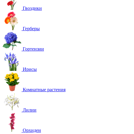
Гвоздики
Герберы
Гортензии
Ирисы
Комнатные растения
Лилии
Орхидеи