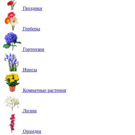
Гвоздики
Герберы
Гортензии
Ирисы
Комнатные растения
Лилии
Орхидеи