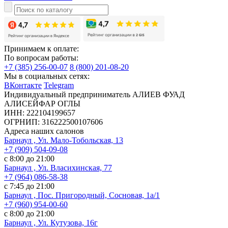
Принимаем к оплате:
По вопросам работы:
+7 (385) 256-00-07
8 (800) 201-08-20
Мы в социальных сетях:
ВКонтакте
Telegram
Индивидуальный предприниматель АЛИЕВ ФУАД
АЛИСЕЙФАР ОГЛЫ
ИНН: 222104199657
ОГРНИП: 316222500107606
Адреса наших салонов
Барнаул , Ул. Мало-Тобольская, 13
+7 (909) 504-09-08
с 8:00 до 21:00
Барнаул , Ул. Власихинская, 77
+7 (964) 086-58-38
с 7:45 до 21:00
Барнаул , Пос. Пригородный, Сосновая, 1а/1
+7 (960) 954-00-60
с 8:00 до 21:00
Барнаул , Ул. Кутузова, 16г