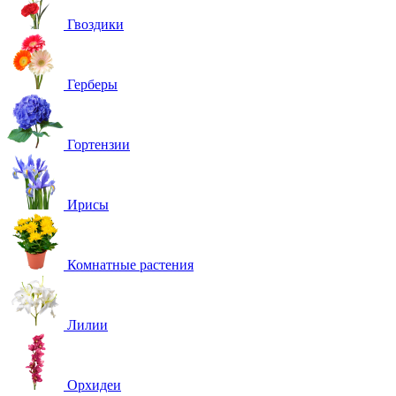
Гвоздики
Герберы
Гортензии
Ирисы
Комнатные растения
Лилии
Орхидеи