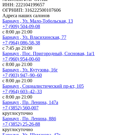
ИНН: 222104199657
ОГРНИП: 316222500107606
Адреса наших салонов
Барнаул , Ул. Мало-Тобольская, 13
+7 (909) 504-09-08
с 8:00 до 21:00
Барнаул , Ул. Власихинская, 77
+7 (964) 086-58-38
с 7:45 до 21:00
Барнаул , Пос. Пригородный, Сосновая, 1а/1
+7 (960) 954-00-60
с 8:00 до 21:00
Барнаул , Ул. Кутузова, 16г
+7 (903) 947‒90‒60
с 8:00 до 21:00
Барнаул , Социалистический пр-кт, 105
+7 (964) 603‒42‒33
с 8:00 до 21:00
Барнаул , Пр. Ленина, 147а
+7 (3852) 560-007
круглосуточно
Барнаул , Пр. Ленина, 88б
+7 (3852) 25-26-88
круглосуточно
Барнаул , Ул. Шумакова, 47г