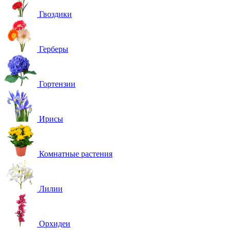
Гвоздики
Герберы
Гортензии
Ирисы
Комнатные растения
Лилии
Орхидеи