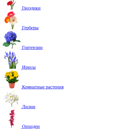
Гвоздики
Герберы
Гортензии
Ирисы
Комнатные растения
Лилии
Орхидеи