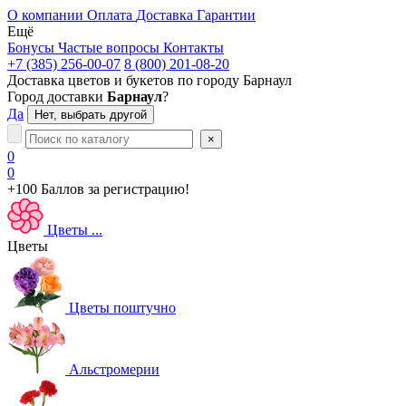
О компании
Оплата
Доставка
Гарантии
Ещё
Бонусы
Частые вопросы
Контакты
+7 (385) 256-00-07
8 (800) 201-08-20
Доставка цветов и букетов по городу
Барнаул
Город доставки
Барнаул
?
Да
Нет, выбрать другой
×
0
0
+100 Баллов
за регистрацию!
Цветы
...
Цветы
Цветы поштучно
Альстромерии