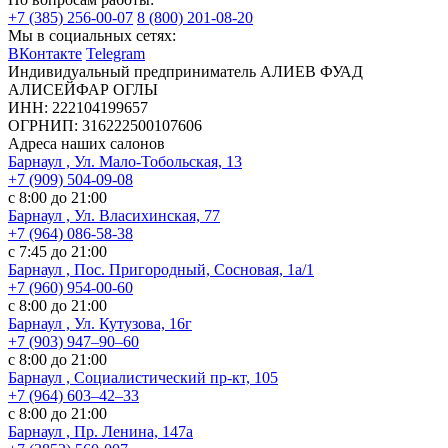
+7 (385) 256-00-07
8 (800) 201-08-20
Мы в социальных сетях:
ВКонтакте
Telegram
Индивидуальный предприниматель АЛИЕВ ФУАД
АЛИСЕЙФАР ОГЛЫ
ИНН: 222104199657
ОГРНИП: 316222500107606
Адреса наших салонов
Барнаул , Ул. Мало-Тобольская, 13
+7 (909) 504-09-08
с 8:00 до 21:00
Барнаул , Ул. Власихинская, 77
+7 (964) 086-58-38
с 7:45 до 21:00
Барнаул , Пос. Пригородный, Сосновая, 1а/1
+7 (960) 954-00-60
с 8:00 до 21:00
Барнаул , Ул. Кутузова, 16г
+7 (903) 947‒90‒60
с 8:00 до 21:00
Барнаул , Социалистический пр-кт, 105
+7 (964) 603‒42‒33
с 8:00 до 21:00
Барнаул , Пр. Ленина, 147а