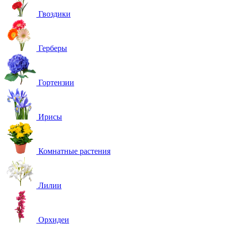
Гвоздики
Герберы
Гортензии
Ирисы
Комнатные растения
Лилии
Орхидеи