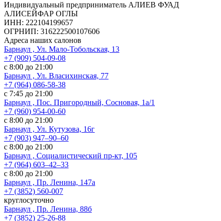
Индивидуальный предприниматель АЛИЕВ ФУАД
АЛИСЕЙФАР ОГЛЫ
ИНН: 222104199657
ОГРНИП: 316222500107606
Адреса наших салонов
Барнаул , Ул. Мало-Тобольская, 13
+7 (909) 504-09-08
с 8:00 до 21:00
Барнаул , Ул. Власихинская, 77
+7 (964) 086-58-38
с 7:45 до 21:00
Барнаул , Пос. Пригородный, Сосновая, 1а/1
+7 (960) 954-00-60
с 8:00 до 21:00
Барнаул , Ул. Кутузова, 16г
+7 (903) 947‒90‒60
с 8:00 до 21:00
Барнаул , Социалистический пр-кт, 105
+7 (964) 603‒42‒33
с 8:00 до 21:00
Барнаул , Пр. Ленина, 147а
+7 (3852) 560-007
круглосуточно
Барнаул , Пр. Ленина, 88б
+7 (3852) 25-26-88