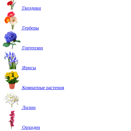
Гвоздики
Герберы
Гортензии
Ирисы
Комнатные растения
Лилии
Орхидеи