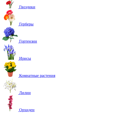
Гвоздики
Герберы
Гортензии
Ирисы
Комнатные растения
Лилии
Орхидеи