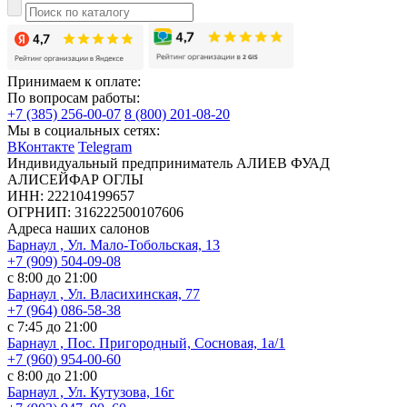
Принимаем к оплате:
По вопросам работы:
+7 (385) 256-00-07
8 (800) 201-08-20
Мы в социальных сетях:
ВКонтакте
Telegram
Индивидуальный предприниматель АЛИЕВ ФУАД
АЛИСЕЙФАР ОГЛЫ
ИНН: 222104199657
ОГРНИП: 316222500107606
Адреса наших салонов
Барнаул , Ул. Мало-Тобольская, 13
+7 (909) 504-09-08
с 8:00 до 21:00
Барнаул , Ул. Власихинская, 77
+7 (964) 086-58-38
с 7:45 до 21:00
Барнаул , Пос. Пригородный, Сосновая, 1а/1
+7 (960) 954-00-60
с 8:00 до 21:00
Барнаул , Ул. Кутузова, 16г