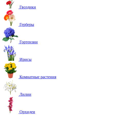
Гвоздики
Герберы
Гортензии
Ирисы
Комнатные растения
Лилии
Орхидеи