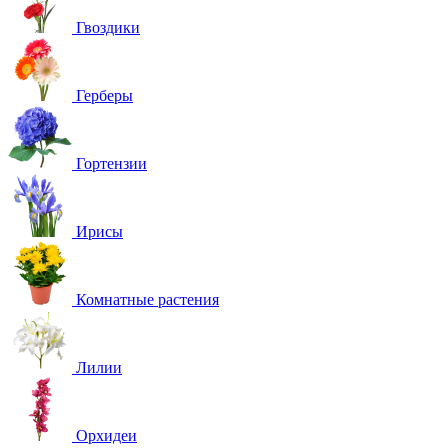
Гвоздики
Герберы
Гортензии
Ирисы
Комнатные растения
Лилии
Орхидеи