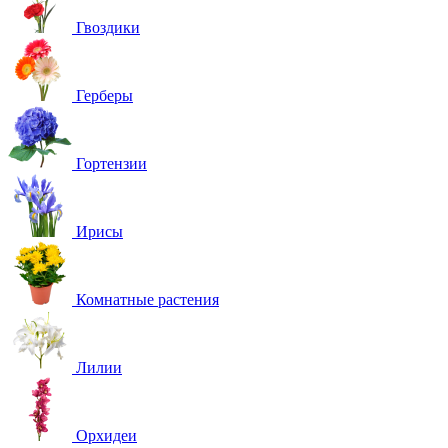
Гвоздики
Герберы
Гортензии
Ирисы
Комнатные растения
Лилии
Орхидеи