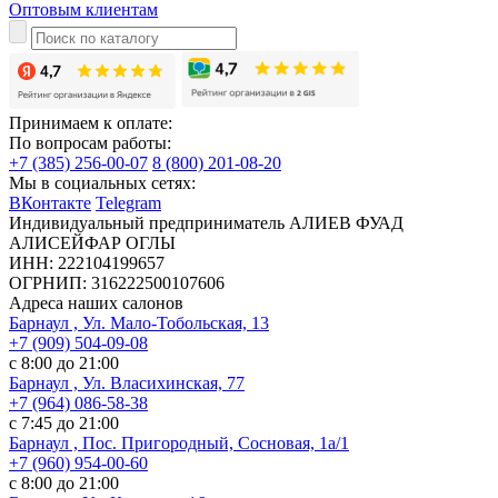
Оптовым клиентам
Принимаем к оплате:
По вопросам работы:
+7 (385) 256-00-07
8 (800) 201-08-20
Мы в социальных сетях:
ВКонтакте
Telegram
Индивидуальный предприниматель АЛИЕВ ФУАД
АЛИСЕЙФАР ОГЛЫ
ИНН: 222104199657
ОГРНИП: 316222500107606
Адреса наших салонов
Барнаул , Ул. Мало-Тобольская, 13
+7 (909) 504-09-08
с 8:00 до 21:00
Барнаул , Ул. Власихинская, 77
+7 (964) 086-58-38
с 7:45 до 21:00
Барнаул , Пос. Пригородный, Сосновая, 1а/1
+7 (960) 954-00-60
с 8:00 до 21:00