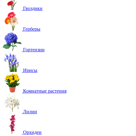
Гвоздики
Герберы
Гортензии
Ирисы
Комнатные растения
Лилии
Орхидеи