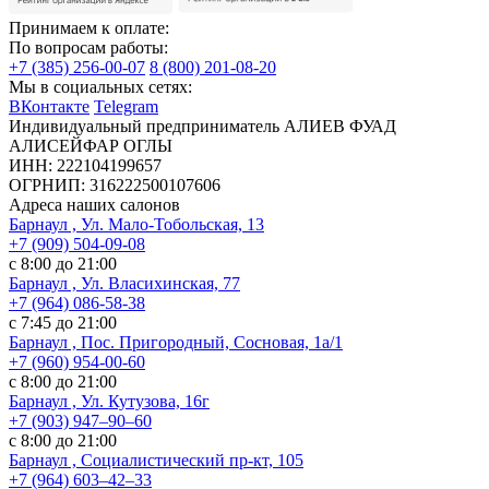
Принимаем к оплате:
По вопросам работы:
+7 (385) 256-00-07
8 (800) 201-08-20
Мы в социальных сетях:
ВКонтакте
Telegram
Индивидуальный предприниматель АЛИЕВ ФУАД
АЛИСЕЙФАР ОГЛЫ
ИНН: 222104199657
ОГРНИП: 316222500107606
Адреса наших салонов
Барнаул , Ул. Мало-Тобольская, 13
+7 (909) 504-09-08
с 8:00 до 21:00
Барнаул , Ул. Власихинская, 77
+7 (964) 086-58-38
с 7:45 до 21:00
Барнаул , Пос. Пригородный, Сосновая, 1а/1
+7 (960) 954-00-60
с 8:00 до 21:00
Барнаул , Ул. Кутузова, 16г
+7 (903) 947‒90‒60
с 8:00 до 21:00
Барнаул , Социалистический пр-кт, 105
+7 (964) 603‒42‒33