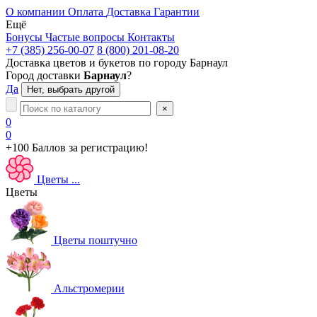
О компании
Оплата
Доставка
Гарантии
Ещё
Бонусы
Частые вопросы
Контакты
+7 (385) 256-00-07
8 (800) 201-08-20
Доставка цветов и букетов по городу
Барнаул
Город доставки
Барнаул
?
Да
Нет, выбрать другой
×
0
0
+100 Баллов
за регистрацию!
Цветы
...
Цветы
Цветы поштучно
Альстромерии