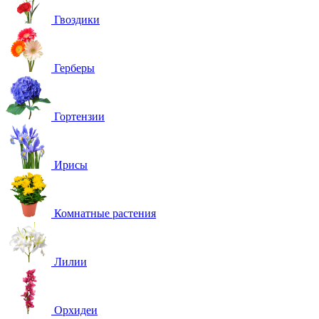
Гвоздики
Герберы
Гортензии
Ирисы
Комнатные растения
Лилии
Орхидеи